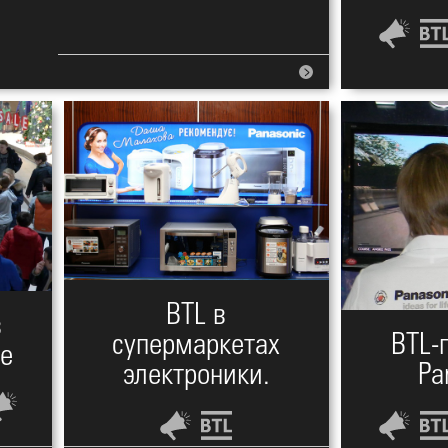
BTL в
в
супермаркетах
BTL-
ре
электроники.
Pa