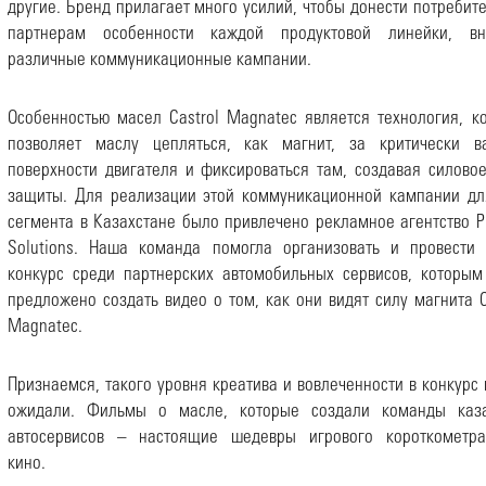
другие. Бренд прилагает много усилий, чтобы донести потребит
партнерам особенности каждой продуктовой линейки, вн
различные коммуникационные кампании.
Особенностью масел Castrol Magnatec является технология, к
позволяет маслу цепляться, как магнит, за критически в
поверхности двигателя и фиксироваться там, создавая силово
защиты. Для реализации этой коммуникационной кампании д
сегмента в Казахстане было привлечено рекламное агентство 
Solutions. Наша команда помогла организовать и провести
конкурс среди партнерских автомобильных сервисов, которы
предложено создать видео о том, как они видят силу магнита C
Magnatec.
Признаемся, такого уровня креатива и вовлеченности в конкурс
ожидали. Фильмы о масле, которые создали команды каза
автосервисов – настоящие шедевры игрового короткометра
кино.