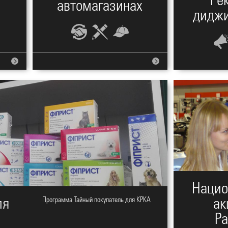
Ре
автомагазинах
диджи
Нацио
ля
Программа Тайный покупатель для КРКА
ак
Pa