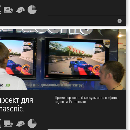
проект для
Промо персонал: it-консультанты по фото-,
видео- и TV- технике.
nasonic.