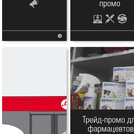
промо
Трейд-промо д
фармацевтов