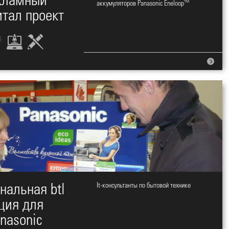
кламный
аккумуляторов Panasonic Eneloop™
тал проект
нальная btl
It-консультанты по бытовой технике
ция для
nasonic