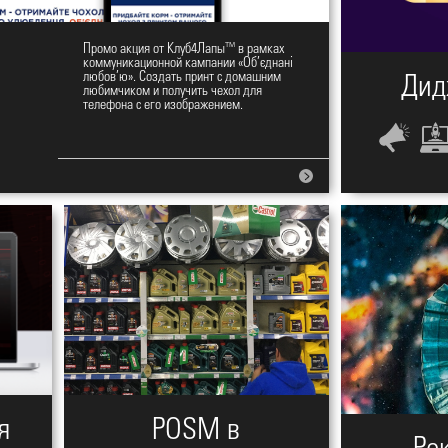
Промо акция от Клуб4Лапы™ в рамках
коммуникационной кампании «Об’єднані
любов’ю». Создать принт с домашним
Дид
любимчиком и получить чехол для
телефона с его изображением.
я
POSM в