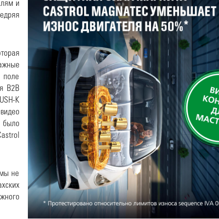
елям и
едряя
оторая
ажные
е поле
ля B2B
PUSH-K
 видео
м было
astrol
 мы не
хских
жного