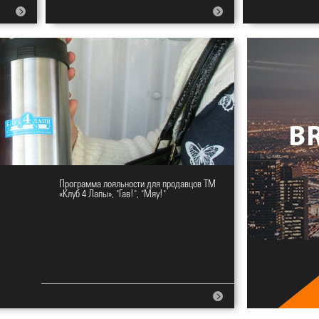
Программа лояльности для продавцов ТМ
«Клуб 4 Лапы», "Гав!", "Мяу!"