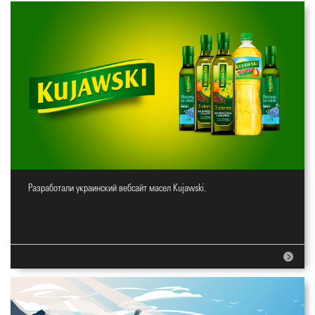
Разработали украинский вебсайт масел Kujawski.
Вебсайт для масел