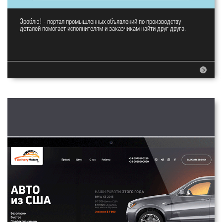
Зроблю! - портал промышленных объявлений по производству
E-commerce портал Зроблю!
деталей помогает исполнителям и заказчикам найти друг друга.