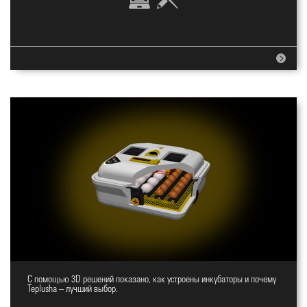
С помощью 3D решений показано, как устроены инкубаторы и почему
Сайт для инкубаторов
Teplusha – лучший выбор.