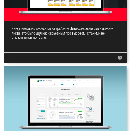
Когда получили оффер на разработку Интернет-магазина с чистого
Топ Интернет-магазин
листа, это было для нас серьезным про вызовом, с такими не
сталкивались до. Done.