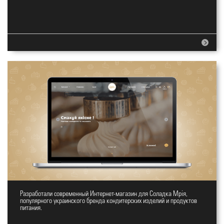
Разработали современный Интернет-магазин для Соладка Мрія,
Интернет-магазин Солодка Мрія
популярного украинского бренда кондитерских изделий и продуктов
питания.