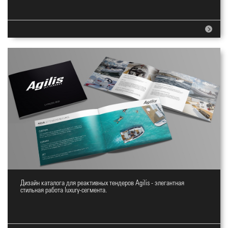
Дизайн каталога для реактивных тендеров Agilis - элегантная
Каталог реактивных тендеров
стильная работа luxury-сегмента.