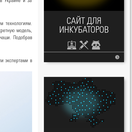
в Украине и за
САЙТ ДЛЯ
им технологиям.
ИНКУБАТОРОВ
кретную модель,
 чаши. Подобрав
и экспертами в