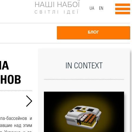
НАШІ НАБОЇ
UA
EN
СВІТЛІ ІДЕЇ
БЛОГ
НА
IN CONTEXT
ЙНОВ
па-бассейнов и
тавшие над этим