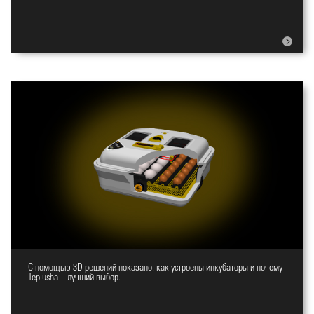
С помощью 3D решений показано, как устроены инкубаторы и почему
Сайт для инкубаторов
Teplusha – лучший выбор.