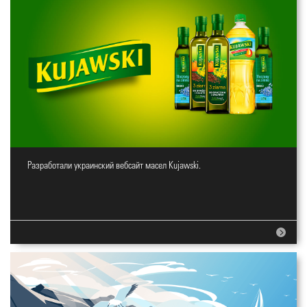
Разработали украинский вебсайт масел Kujawski.
Вебсайт для масел