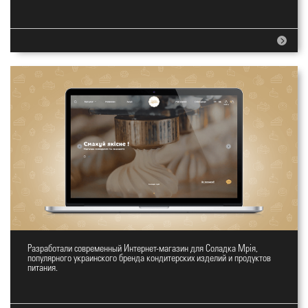
Разработали современный Интернет-магазин для Соладка Мрія,
Интернет-магазин Солодка Мрія
популярного украинского бренда кондитерских изделий и продуктов
питания.