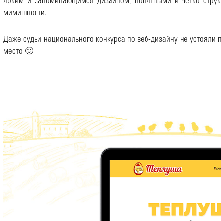
ярким и запоминающимся дизайном, понятными и четко струк
мимишности.
Даже судьи национального конкурса по веб-дизайну не устояли п
место 🙂