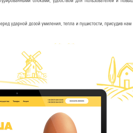
турированными блоками, удобством для пользователей и повы
еред ударной дозой умиления, тепла и пушистости, присудив нам 