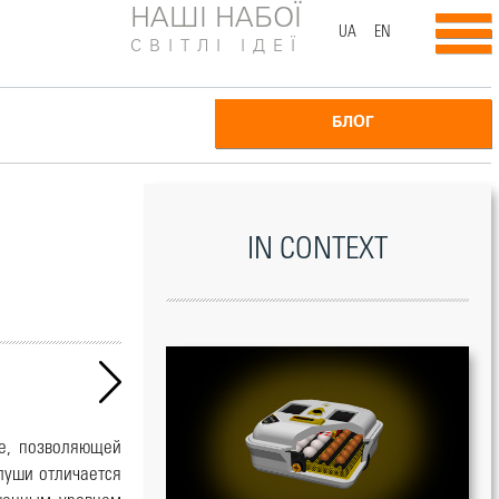
НАШІ НАБОЇ
UA
EN
СВІТЛІ ІДЕЇ
БЛОГ
IN CONTEXT
ge, позволяющей
луши отличается