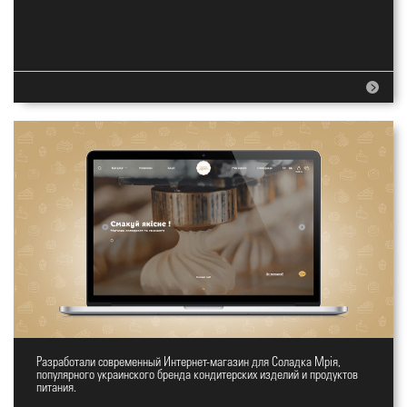
Разработали современный Интернет-магазин для Соладка Мрія,
Интернет-магазин Солодка Мрія
популярного украинского бренда кондитерских изделий и продуктов
питания.