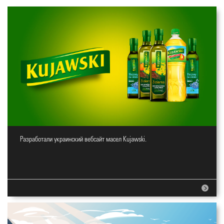
Разработали украинский вебсайт масел Kujawski.
Вебсайт для масел