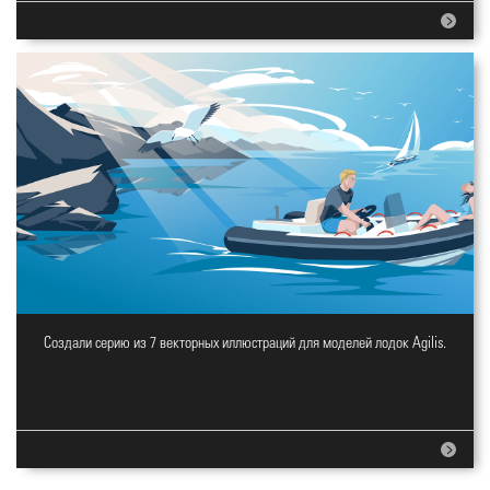
Cоздали серию из 7 векторных иллюстраций для моделей лодок Agilis.
Креативная серия иллюстраций