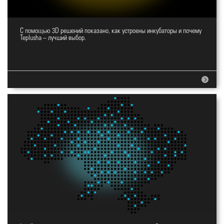
С помощью 3D решений показано, как устроены инкубаторы и почему
Сайт для инкубаторов
Teplusha – лучший выбор.