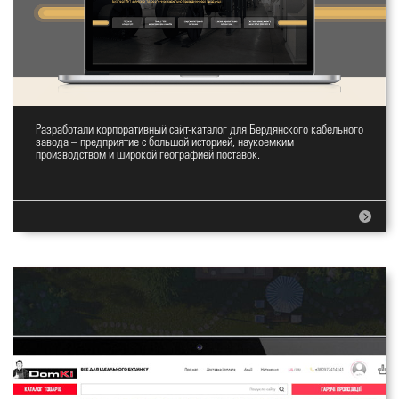
Разработали корпоративный сайт-каталог для Бердянского кабельного
Корпоратиный сайт БКЗ
завода – предприятие с большой историей, наукоемким
производством и широкой географией поставок.