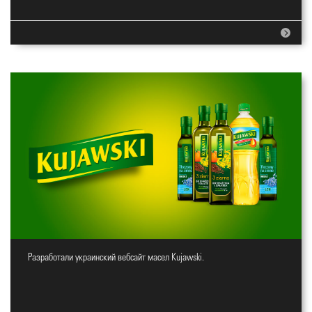
Разработали украинский вебсайт масел Kujawski.
Вебсайт для масел