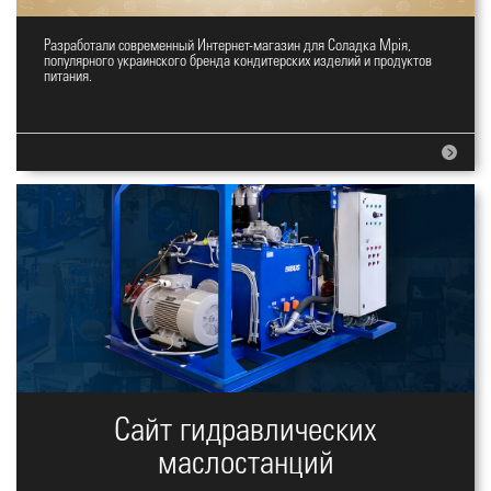
Разработали современный Интернет-магазин для Соладка Мрія,
Интернет-магазин Солодка Мрія
популярного украинского бренда кондитерских изделий и продуктов
питания.
Сайт гидравлических
маслостанций