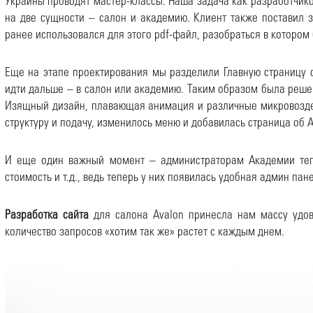
Украины проводят мастер-классы. Наша задача как разработчиков
на две сущности – салон и академию. Клиент также поставил з
ранее использовался для этого pdf-файл, разобраться в котором
Еще на этапе проектирования мы разделили Главную страницу с
идти дальше – в салон или академию. Таким образом была решен
Изящный дизайн, плавающая анимация и различные микровоздей
структуру и подачу, изменилось меню и добавилась страница об 
И еще один важный момент – администраторам Академии тепе
стоимость и т.д., ведь теперь у них появилась удобная админ пан
Разработка сайта
для салона Avalon принесла нам массу удово
количество запросов «хотим так же» растет с каждым днем.