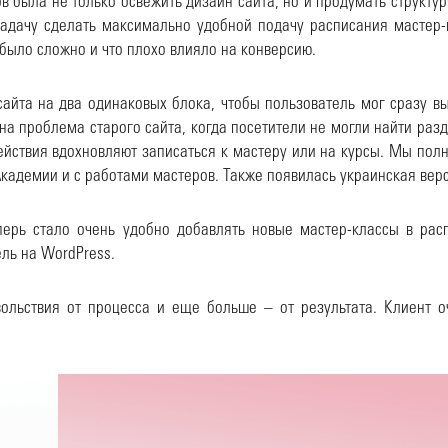
 была не только освежить дизайн сайта, но и продумать структур
адачу сделать максимально удобной подачу расписания мастер-к
 было сложно и что плохо влияло на конверсию.
айта на два одинаковых блока, чтобы пользователь мог сразу вы
а проблема старого сайта, когда посетители не могли найти разд
ствия вдохновляют записаться к мастеру или на курсы. Мы пол
Академии и с работами мастеров. Также появилась украинская верс
рь стало очень удобно добавлять новые мастер-классы в расп
ель на WordPress.
льствия от процесса и еще больше – от результата. Клиент о