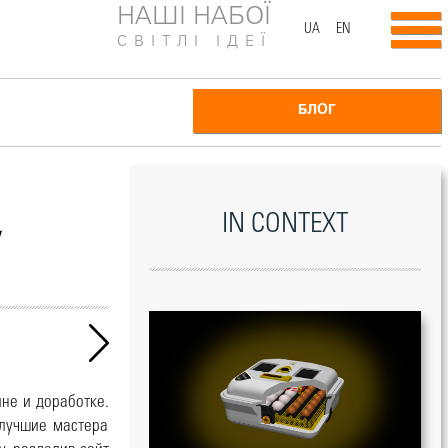
НАШІ НАБОЇ
UA
EN
СВІТЛІ ІДЕЇ
БЛОГ
,
IN CONTEXT
не и доработке.
 лучшие мастера