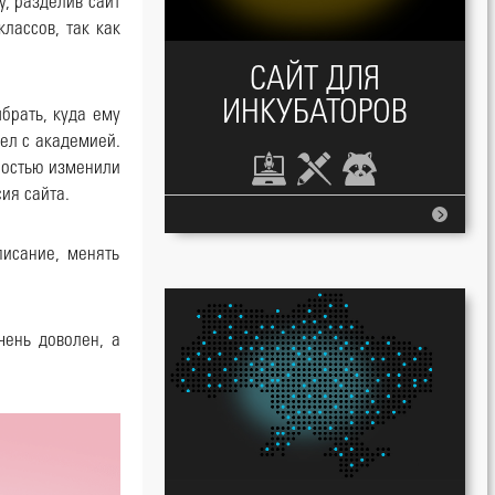
у, разделив сайт
лассов, так как
САЙТ ДЛЯ
ИНКУБАТОРОВ
брать, куда ему
ел с академией.
ностью изменили
ия сайта.
исание, менять
чень доволен, а