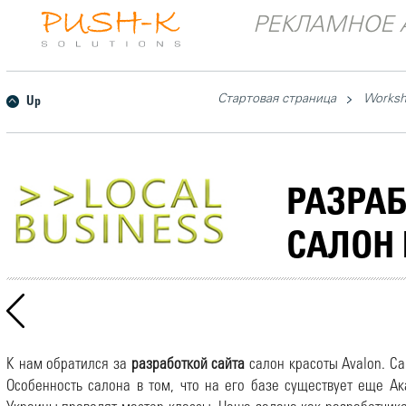
РЕКЛАМНОЕ 
Стартовая страница
Works
Up
РАЗРАБ
САЛОН
К нам обратился за
разработкой сайта
салон красоты Avalon. Cа
Особенность салона в том, что на его базе существует еще А